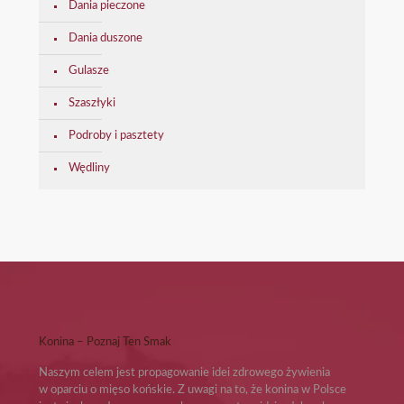
Dania pieczone
Dania duszone
Gulasze
Szaszłyki
Podroby i pasztety
Wędliny
Konina – Poznaj Ten Smak
Naszym celem jest propagowanie idei zdrowego żywienia
w oparciu o mięso końskie. Z uwagi na to, że konina w Polsce