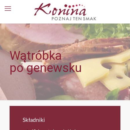
Wątróbka
po genewsku
Składniki