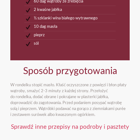
60 dag wątroby ze źrebięcia
2 kwaśne jabłka
½ szklanki wina białego wytrawnego
10 dag masła
pieprz
sól
Sposób przygotowania
W rondelku stopić masło. Kłaść oczyszczone z powięzi i błon płaty
wątroby, smażyć 2-3 minuty z każdej strony. Przełożyć
do rondelka, dodać obrane i pokrajane w plasterki jabłka,
doprowadzić do zagotowania. Przed podaniem posypać wątrobę
solą i pieprzem. Wątróbki podawać na gorąco z ziemniakami purée
i zestawem surówek albo kwaszonym ogórkiem.
Sprawdź inne przepisy na podroby i pasztety