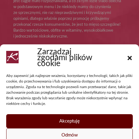
jest ciągle mało rozpoznawalna, a co za tym idzie słabo obecna
w podstawowym menu i że niekiedy mamy do czynienia
ze sprzecznymi, nie raz nieprawdziwymi i krzywdzącymi
opiniami, dlatego właśnie poprzez promocję próbujemy
przekonać rzesze konsumentów, że jest to mięso szczególne!
Bardzo wartościowe, obfite w witaminy, wysokobiałkowe
i jednocześnie niskokaloryczne.
Zarządzaj
zgodami plików
Kontakt
cookie
Polski Związek Hodowców Koni
Aby zapewnić jak najlepsze wrażenia, korzystamy z technologii, takich jak pliki
ul. Koszykowa 60/62 lok.16
cookie, do przechowywania i/lub uzyskiwania dostępu do informacji o
00-673 Warszawa
urządzeniu. Zgoda na te technologie pozwoli nam przetwarzać dane, takie jak
zachowanie podczas przeglądania lub unikalne identyfikatory na tej stronie.
Tel: +48 22 628-98-38
Brak wyrażenia zgody lub wycofanie zgody może niekorzystnie wpłynąć na
Fax: +48 22 628-68-79
niektóre cechy i funkcje.
Akceptuję
Odmów
Strona dofinansowana ze środków Funduszu Promocji Mięsa